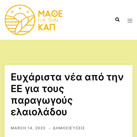
Skip
to
Search
content
Tog
men
Ευχάριστα νέα από την
ΕΕ για τους
παραγωγούς
ελαιολάδου
MARCH 14, 2023
ΔΗΜΟΣΙΕΎΣΕΙΣ