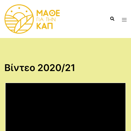
Skip
to
Search
content
Tog
men
Βίντεο 2020/21