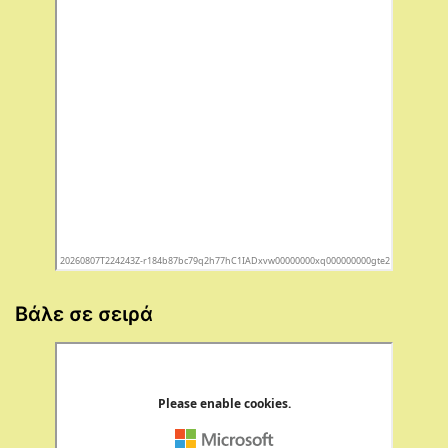
Βάλε σε σειρά