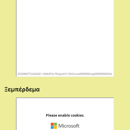
Ξεμπέρδεμα