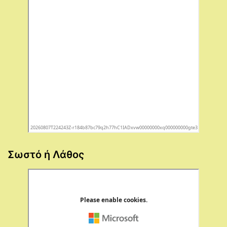
Σωστό ή Λάθος