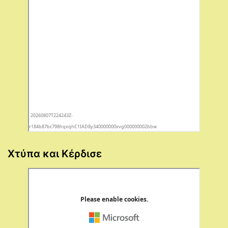
Χτύπα και Κέρδισε