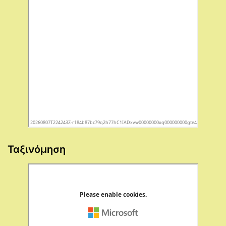
Ταξινόμηση