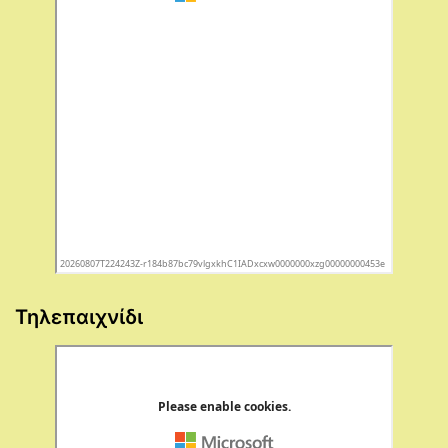
Τηλεπαιχνίδι