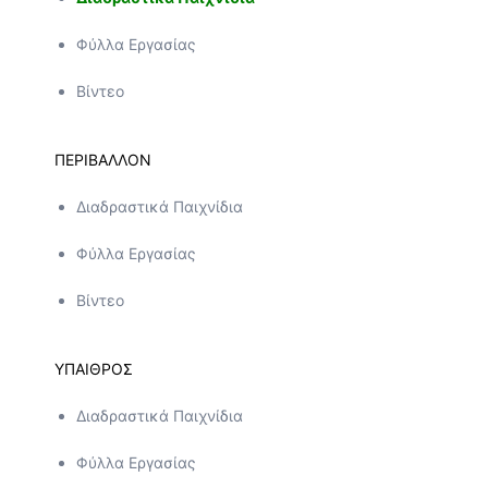
Φύλλα Εργασίας
Βίντεο
ΠΕΡΙΒΑΛΛΟΝ
Διαδραστικά Παιχνίδια
Φύλλα Εργασίας
Βίντεο
ΥΠΑΙΘΡΟΣ
Διαδραστικά Παιχνίδια
Φύλλα Εργασίας