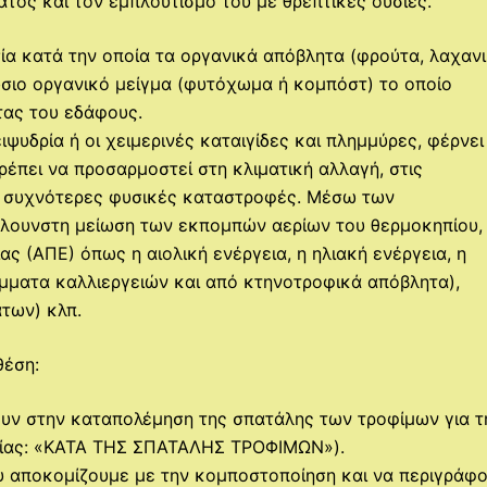
τος και τον εμπλουτισμό του με θρεπτικές ουσίες.
σία κατά την οποία τα οργανικά απόβλητα (φρούτα, λαχανι
ύσιο οργανικό μείγμα (φυτόχωμα ή κομπόστ) το οποίο
ητας του εδάφους.
ιψυδρία ή οι χειμερινές καταιγίδες και πλημμύρες, φέρνει
ρέπει να προσαρμοστεί στη κλιματική αλλαγή, στις
ς συχνότερες φυσικές καταστροφές. Μέσω των
λλουνστη μείωση των εκπομπών αερίων του θερμοκηπίου,
 (ΑΠΕ) όπως η αιολική ενέργεια, η ηλιακή ενέργεια, η
ίμματα καλλιεργειών και από κτηνοτροφικά απόβλητα),
άτων) κλπ.
 θέση:
υν στην καταπολέμηση της σπατάλης των τροφίμων για τ
ασίας: «ΚΑΤΑ ΤΗΣ ΣΠΑΤΑΛΗΣ ΤΡΟΦΙΜΩΝ»).
ου αποκομίζουμε με την κομποστοποίηση και να περιγράφ