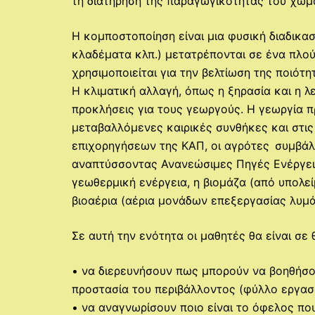
τη διατήρηση της παραγωγικότητας του χώμα
Η κομποστοποίηση είναι μια φυσική διαδικα
κλαδέματα κλπ.) μετατρέπονται σε ένα πλο
χρησιμοποιείται για την βελτίωση της ποιότ
Η κλιματική αλλαγή, όπως η ξηρασία και η λε
προκλήσεις για τους γεωργούς. Η γεωργία π
μεταβαλλόμενες καιρικές συνθήκες και στι
επιχορηγήσεων της ΚΑΠ, οι αγρότες συμβά
αναπτύσσοντας Ανανεώσιμες Πηγές Ενέργειας
γεωθερμική ενέργεια, η βιομάζα (από υπολε
βιοαέρια (αέρια μονάδων επεξεργασίας λυμ
Σε αυτή την ενότητα οι μαθητές θα είναι σε
• να διερευνήσουν πως μπορούν να βοηθήσο
προστασία του περιβάλλοντος (φύλλο εργ
• να αναγνωρίσουν ποιο είναι το όφελος π