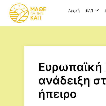
Skip
to
Αρχική
ΚΑΠ
content
Ευρωπαϊκή 
ανάδειξη σ
ήπειρο