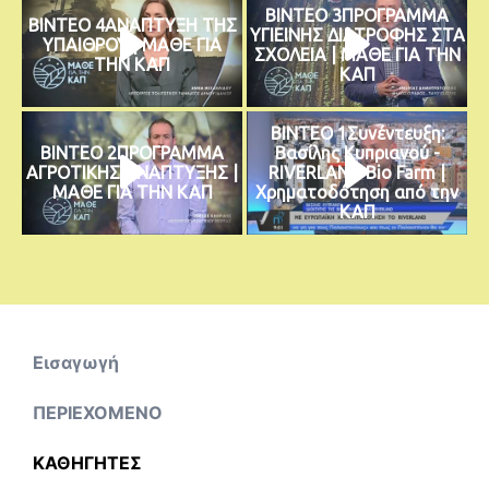
ΒΙΝΤΕΟ 3ΠΡΟΓΡΑΜΜΑ
ΒΙΝΤΕΟ 4ΑΝΑΠΤΥΞΗ ΤΗΣ
ΥΓΙΕΙΝΗΣ ΔΙΑΤΡΟΦΗΣ ΣΤΑ
ΥΠΑΙΘΡΟΥ | ΜΑΘΕ ΓΙΑ
ΣΧΟΛΕΙΑ | ΜΑΘΕ ΓΙΑ ΤΗΝ
ΤΗΝ ΚΑΠ
ΚΑΠ
ΒΙΝΤΕΟ 1Συνέντευξη:
ΒΙΝΤΕΟ 2ΠΡΟΓΡΑΜΜΑ
Βασίλης Κυπριανού -
ΑΓΡΟΤΙΚΗΣ ΑΝΑΠΤΥΞΗΣ |
RIVERLAND Bio Farm |
ΜΑΘΕ ΓΙΑ ΤΗΝ ΚΑΠ
Χρηματοδότηση από την
ΚΑΠ
Εισαγωγή
ΠΕΡΙΕΧΟΜΕΝΟ
ΚΑΘΗΓΗΤΕΣ