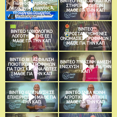
ΒΙΝΤΕΟ 11ΕΙΣΟΔΗΜΑΤΙΚΗ
Γιώργος Κληρίδης -
ΣΤΗΡΙΞΗ ΓΕΩΡΓΩΝ |
Λειτουργός Γεωργίας Ά,
ΜΑΘΕ ΓΙΑ ΤΗΝ ΚΑΠ
Υπουργείο Γεωργίας
ΒΙΝΤΕΟ
ΒΙΝΤΕΟ 10ΒΙΟΛΟΓΙΚΟ
9ΠΡΟΣΤΑΤΕΥΟΜΕΝΕΣ
ΛΟΓΟΤΥΠΟ ΤΗΣ ΕΕ |
ΟΝΟΜΑΣΙΕΣ ΤΡΟΦΙΜΩΝ |
ΜΑΘΕ ΓΙΑ ΤΗΝ ΚΑΠ
ΜΑΘΕ ΓΙΑ ΤΗΝ ΚΑΠ
ΒΙΝΤΕΟ 8ΕΞΑΣΦΑΛΙΣΗ
ΒΙΝΤΕΟ 7ΠΡΑΣΙΝΗ ΑΜΕΣΗ
ΠΟΙΟΤΙΚΩΝ ΤΡΟΦΙΜΩΝ
ΕΝΙΣΧΥΣΗ | ΜΑΘΕ ΓΙΑ ΤΗΝ
ΓΙΑ ΤΟΥΣ ΚΑΤΑΝΑΛΩΤΕΣ
ΚΑΠ
| ΜΑΘΕ ΓΙΑ ΤΗΝ ΚΑΠ
ΒΙΝΤΕΟ 6ΕΠΕΝΔΥΣΗ ΣΕ
ΒΙΝΤΕΟ 5ΝΕΑ ΚΟΙΝΗ
ΕΠΙΧΕΙΡΗΣΕΙΣ | ΜΑΘΕ ΓΙΑ
ΑΓΡΟΤΙΚΗ ΠΟΛΙΤΙΚΗ |
ΤΗΝ ΚΑΠ
ΜΑΘΕ ΓΙΑ ΤΗΝ ΚΑΠ