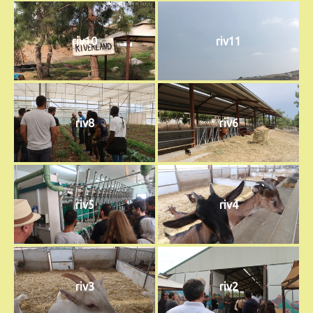
riv10
riv11
riv8
riv6
riv5
riv4
riv3
riv2