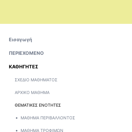
Εισαγωγή
ΠΕΡΙΕΧΟΜΕΝΟ
ΚΑΘΗΓΗΤΕΣ
ΣΧΕΔΙΟ ΜΑΘΗΜΑΤΟΣ
ΑΡΧΙΚΟ ΜΑΘΗΜΑ
ΘΕΜΑΤΙΚΕΣ ΕΝΟΤΗΤΕΣ
ΜΑΘΗΜΑ ΠΕΡΙΒΑΛΛΟΝΤΟΣ
ΜΑΘΗΜΑ ΤΡΟΦΙΜΩΝ