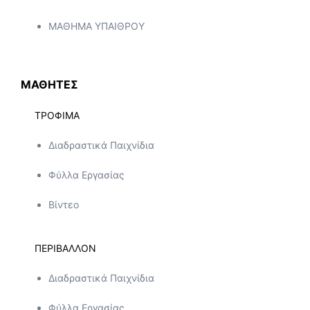
ΜΑΘΗΜΑ ΥΠΑΙΘΡΟΥ
ΜΑΘΗΤΕΣ
ΤΡΟΦΙΜΑ
Διαδραστικά Παιχνίδια
Φύλλα Εργασίας
Βίντεο
ΠΕΡΙΒΑΛΛΟΝ
Διαδραστικά Παιχνίδια
Φύλλα Εργασίας