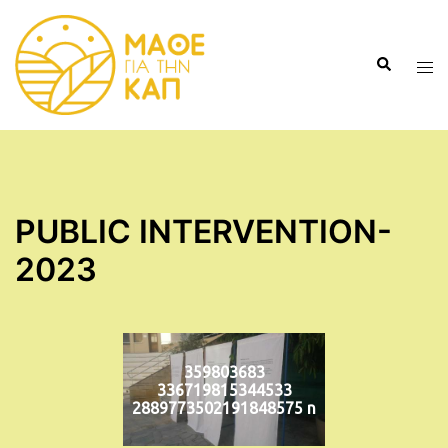
Skip
to
Search
content
Tog
men
PUBLIC INTERVENTION-
2023
359803683
336719815344533
2889773502191848575 n